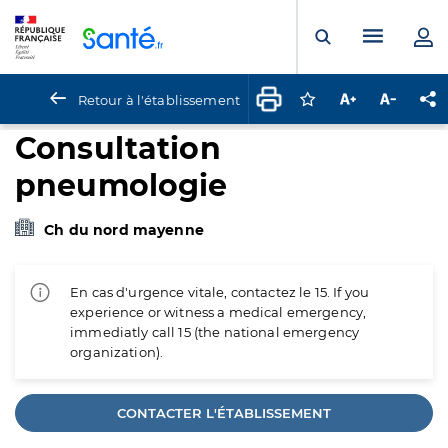
Panneau de gestion des cookies
Menu pr
Ouvrir la rech
Retour à l'établissement
Connectez-vous pour
Augmenter la t
Diminuer 
Pa
Consultation
pneumologie
Ch du nord mayenne
En cas d'urgence vitale, contactez le 15. If you
experience or witness a medical emergency,
immediatly call 15 (the national emergency
organization).
CONTACTER L'ÉTABLISSEMENT