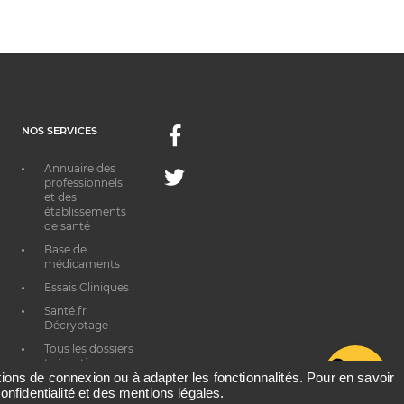
NOS SERVICES
Facebook
Annuaire des
Twitter
professionnels
et des
établissements
de santé
Base de
médicaments
Essais Cliniques
Santé.fr
Décryptage
Tous les dossiers
thématiques
G
ations de connexion ou à adapter les fonctionnalités. Pour en savoir
onfidentialité et des mentions légales.