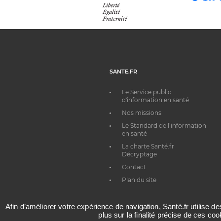
SANTE.FR
Le Service public
d'information en santé
Nos missions
Le Standard de l’information
en santé
La charte Santé.fr
Décryptage
Contact
Plan du site
Afin d’améliorer votre expérience de navigation, Santé.fr utilise d
plus sur la finalité précise de ces co