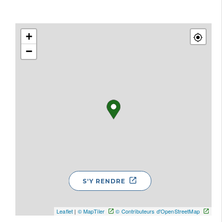
+
−
S'Y RENDRE
Leaflet
|
© MapTiler
© Contributeurs d'OpenStreetMap