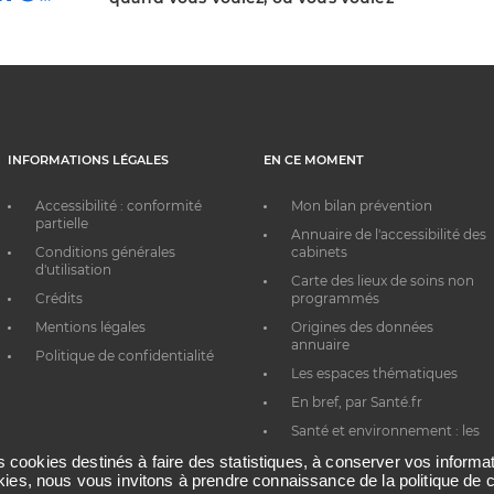
INFORMATIONS LÉGALES
EN CE MOMENT
Accessibilité : conformité
Mon bilan prévention
partielle
Annuaire de l'accessibilité des
Conditions générales
cabinets
d'utilisation
Carte des lieux de soins non
Crédits
programmés
Mentions légales
Origines des données
annuaire
Politique de confidentialité
Les espaces thématiques
En bref, par Santé.fr
Santé et environnement : les
bons réflexes au quotidien
es cookies destinés à faire des statistiques, à conserver vos inform
okies, nous vous invitons à prendre connaissance de la politique de c