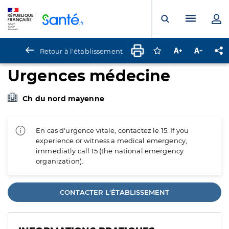
Panneau de gestion des cookies
Menu pr
Ouvrir la rech
Retour à l'établissement
Connectez-vous pour
Augmenter la t
Diminuer 
Pa
Urgences médecine
Ch du nord mayenne
En cas d'urgence vitale, contactez le 15. If you
experience or witness a medical emergency,
immediatly call 15 (the national emergency
organization).
CONTACTER L'ÉTABLISSEMENT