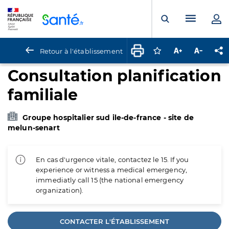
Panneau de gestion des cookies
Menu pr
Ouvrir la rech
Retour à l'établissement
Connectez-vous pour
Augmenter la t
Diminuer 
Pa
Consultation planification
familiale
Groupe hospitalier sud ile-de-france - site de
melun-senart
En cas d'urgence vitale, contactez le 15. If you
experience or witness a medical emergency,
immediatly call 15 (the national emergency
organization).
CONTACTER L'ÉTABLISSEMENT