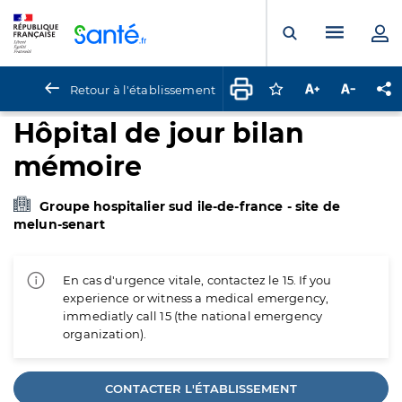
Panneau de gestion des cookies
Menu pr
Ouvrir la rech
Retour à l'établissement
Connectez-vous pour
Augmenter la t
Diminuer 
Pa
Hôpital de jour bilan
mémoire
Groupe hospitalier sud ile-de-france - site de
melun-senart
En cas d'urgence vitale, contactez le 15. If you
experience or witness a medical emergency,
immediatly call 15 (the national emergency
organization).
CONTACTER L'ÉTABLISSEMENT