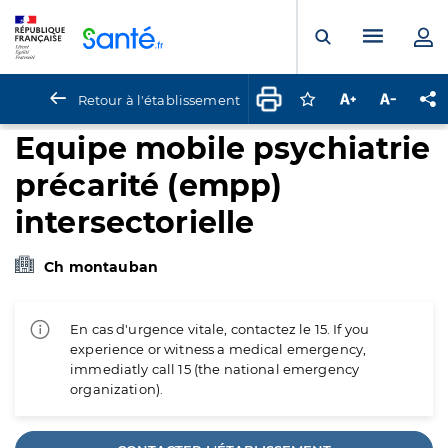
Panneau de gestion des cookies
Menu pr
Ouvrir la rech
Retour à l'établissement
Connectez-vous pour
Augmenter la t
Diminuer 
Pa
Equipe mobile psychiatrie
précarité (empp)
intersectorielle
Ch montauban
En cas d'urgence vitale, contactez le 15. If you
experience or witness a medical emergency,
immediatly call 15 (the national emergency
organization).