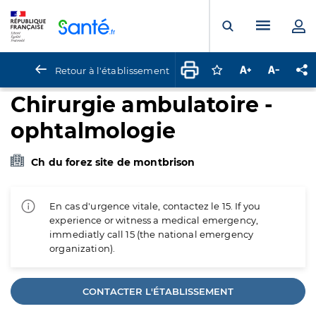
Panneau de gestion des cookies
Menu pr
Ouvrir la rech
Retour à l'établissement
Connectez-vous pour
Augmenter la t
Diminuer 
Pa
Chirurgie ambulatoire -
ophtalmologie
Ch du forez site de montbrison
En cas d'urgence vitale, contactez le 15. If you
experience or witness a medical emergency,
immediatly call 15 (the national emergency
organization).
CONTACTER L'ÉTABLISSEMENT