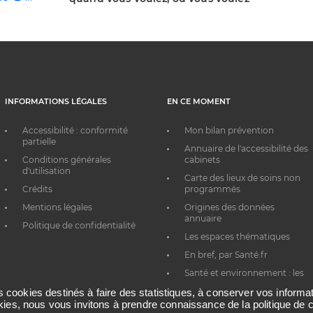
INFORMATIONS LÉGALES
EN CE MOMENT
Accessibilité : conformité
Mon bilan prévention
partielle
Annuaire de l'accessibilité des
Conditions générales
cabinets
d'utilisation
Carte des lieux de soins non
Crédits
programmés
Mentions légales
Origines des données
annuaire
Politique de confidentialité
Les espaces thématiques
En bref, par Santé.fr
Santé et environnement : les
bons réflexes au quotidien
es cookies destinés à faire des statistiques, à conserver vos inform
okies, nous vous invitons à prendre connaissance de la politique de c