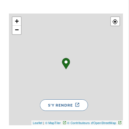
+
−
S'Y RENDRE
Leaflet
|
© MapTiler
© Contributeurs d'OpenStreetMap