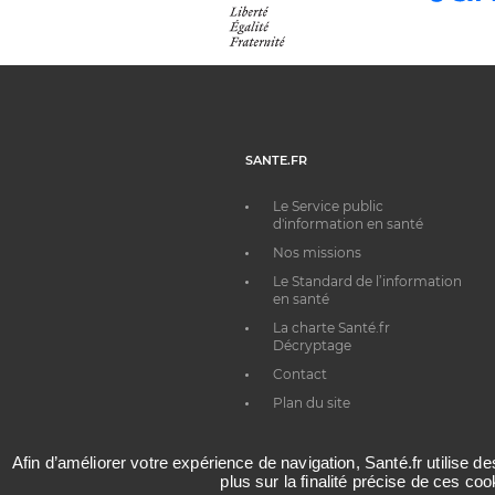
SANTE.FR
Le Service public
d'information en santé
Nos missions
Le Standard de l’information
en santé
La charte Santé.fr
Décryptage
Contact
Plan du site
Afin d’améliorer votre expérience de navigation, Santé.fr utilise d
plus sur la finalité précise de ces co