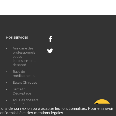
NOS SERVICES
Facebook
Annuaire des
Twitter
professionnels
et des
établissements
de santé
Base de
médicaments
Essais Cliniques
Santé.fr
Décryptage
Tous les dossiers
thématiques
G
ations de connexion ou à adapter les fonctionnalités. Pour en savoir
onfidentialité et des mentions légales.