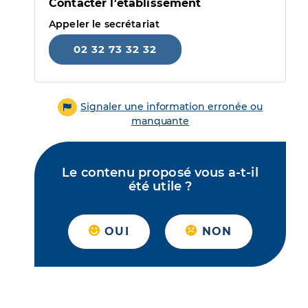
Contacter l'établissement
Appeler le secrétariat
02 32 73 32 32
Signaler une information erronée ou
manquante
Le contenu proposé vous a-t-il
été utile ?
OUI
NON