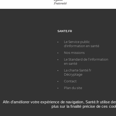
SANTE.FR
Le Service public
d'information en santé
Nos missions
Le Standard de l’information
en santé
La charte Santé.fr
Décryptage
Contact
Plan du site
Afin d’améliorer votre expérience de navigation, Santé.fr utilise d
plus sur la finalité précise de ces co