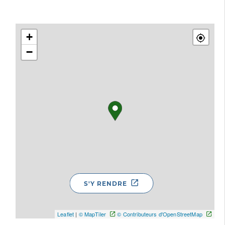
+
−
S'Y RENDRE
Leaflet
|
© MapTiler
© Contributeurs d'OpenStreetMap