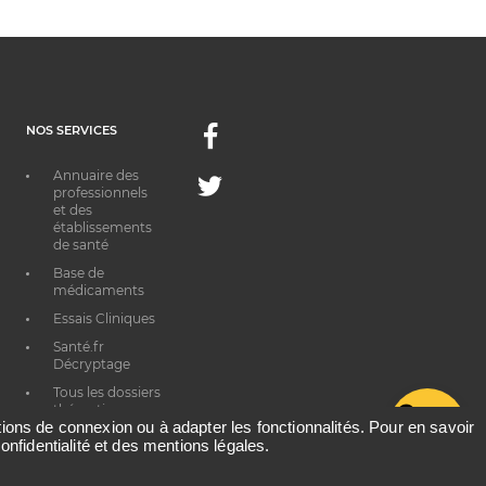
NOS SERVICES
Facebook
Annuaire des
Twitter
professionnels
et des
établissements
de santé
Base de
médicaments
Essais Cliniques
Santé.fr
Décryptage
Tous les dossiers
thématiques
G
ations de connexion ou à adapter les fonctionnalités. Pour en savoir
onfidentialité et des mentions légales.