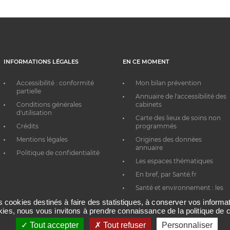
INFORMATIONS LÉGALES
EN CE MOMENT
Accessibilité : conformité
Mon bilan prévention
partielle
Annuaire de l'accessibilité des
Conditions générales
cabinets
d'utilisation
Carte des lieux de soins non
Crédits
programmés
Mentions légales
Origines des données
annuaire
Politique de confidentialité
Les espaces thématiques
En bref, par Santé.fr
Santé et environnement : les
bons réflexes au quotidien
es cookies destinés à faire des statistiques, à conserver vos inform
okies, nous vous invitons à prendre connaissance de la politique de c
Tout accepter
Tout refuser
Personnaliser