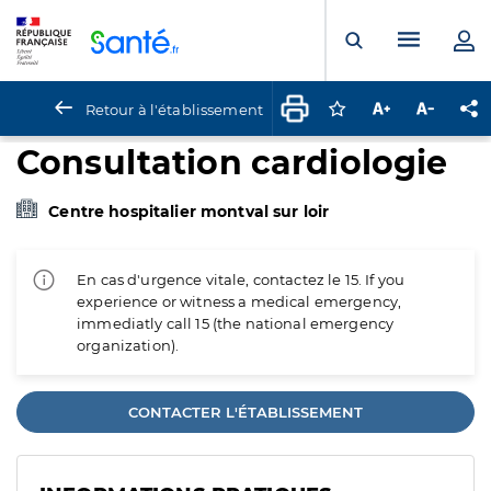
Panneau de gestion des cookies
Menu pr
Ouvrir la rech
Retour à l'établissement
Connectez-vous pour
Augmenter la t
Diminuer 
Pa
Consultation cardiologie
Centre hospitalier montval sur loir
En cas d'urgence vitale, contactez le 15. If you
experience or witness a medical emergency,
immediatly call 15 (the national emergency
organization).
CONTACTER L'ÉTABLISSEMENT