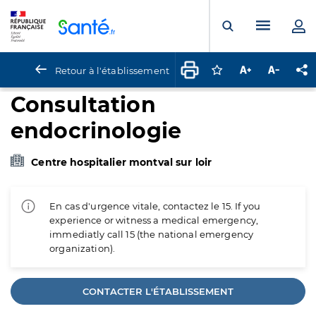
Panneau de gestion des cookies
Menu pr
Ouvrir la rech
Retour à l'établissement
Connectez-vous pour
Augmenter la t
Diminuer 
Pa
Consultation
endocrinologie
Centre hospitalier montval sur loir
En cas d'urgence vitale, contactez le 15. If you
experience or witness a medical emergency,
immediatly call 15 (the national emergency
organization).
CONTACTER L'ÉTABLISSEMENT