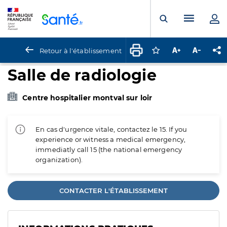
Panneau de gestion des cookies
Menu pr
Ouvrir la rech
Retour à l'établissement
Connectez-vous pour
Augmenter la t
Diminuer 
Pa
Salle de radiologie
Centre hospitalier montval sur loir
En cas d'urgence vitale, contactez le 15. If you
experience or witness a medical emergency,
immediatly call 15 (the national emergency
organization).
CONTACTER L'ÉTABLISSEMENT