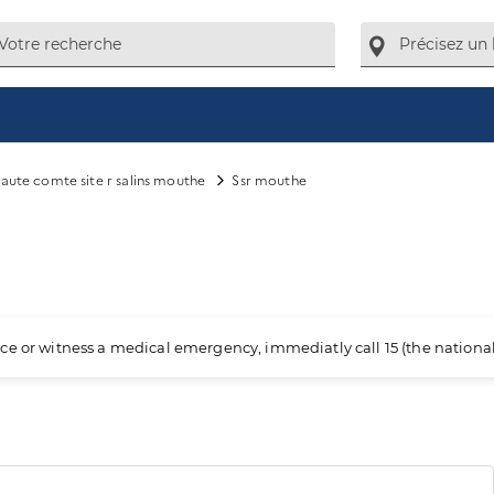
haute comte site r salins mouthe
Ssr mouthe
ience or witness a medical emergency, immediatly call 15 (the nation