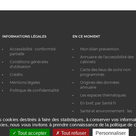
INFORMATIONS LÉGALES
EN CE MOMENT
Accessibilité : conformité
Mon bilan prévention
partielle
Annuaire de l'accessibilité des
Conditions générales
cabinets
d'utilisation
Carte des lieux de soins non
Crédits
programmés
Mentions légales
Origines des données
annuaire
Politique de confidentialité
Les espaces thématiques
En bref, par Santé.fr
Santé et environnement : les
bons réflexes au quotidien
es cookies destinés à faire des statistiques, à conserver vos inform
okies, nous vous invitons à prendre connaissance de la politique de c
Tout accepter
Tout refuser
Personnaliser