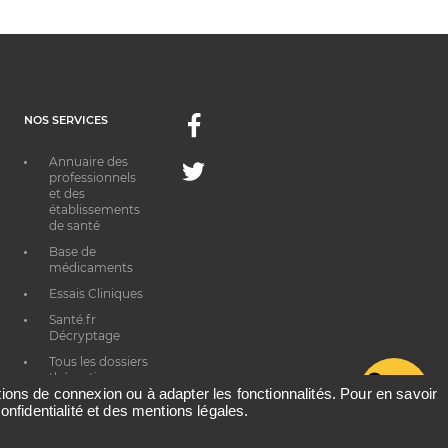
NOS SERVICES
Facebook
Annuaire des
Twitter
professionnels
et des
établissements
de santé
Base de
médicaments
Essais Cliniques
Santé.fr
Décryptage
Tous les dossiers
thématiques
G
ations de connexion ou à adapter les fonctionnalités. Pour en savoir
onfidentialité et des mentions légales.