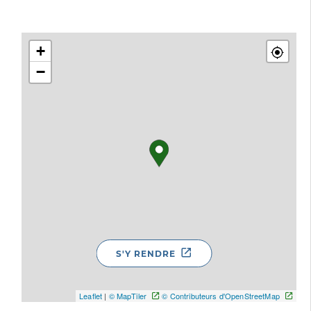
+
−
S'Y RENDRE
Leaflet
|
© MapTiler
© Contributeurs d'OpenStreetMap