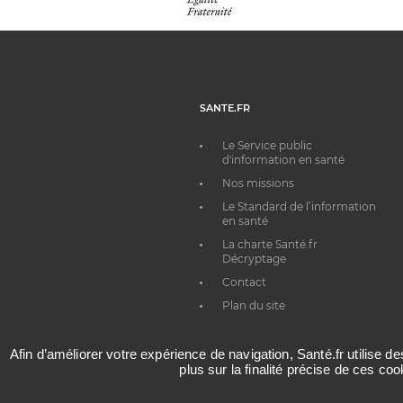
SANTE.FR
Le Service public
d'information en santé
Nos missions
Le Standard de l’information
en santé
La charte Santé.fr
Décryptage
Contact
Plan du site
Afin d’améliorer votre expérience de navigation, Santé.fr utilise d
plus sur la finalité précise de ces co