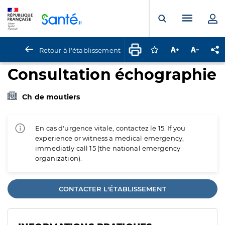
Panneau de gestion des cookies
Menu pr
Ouvrir la rech
Retour à l'établissement
Connectez-vous pour
Augmenter la t
Diminuer 
Pa
Consultation échographie
Ch de moutiers
En cas d'urgence vitale, contactez le 15. If you
experience or witness a medical emergency,
immediatly call 15 (the national emergency
organization).
CONTACTER L'ÉTABLISSEMENT