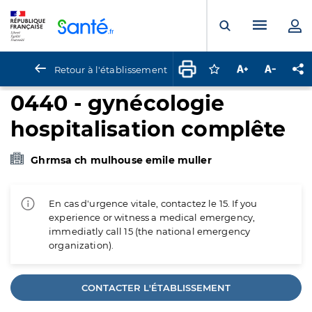
Panneau de gestion des cookies
Menu pr
Ouvrir la rech
Retour à l'établissement
Connectez-vous pour
Augmenter la t
Diminuer 
Pa
0440 - gynécologie
hospitalisation complête
Ghrmsa ch mulhouse emile muller
En cas d'urgence vitale, contactez le 15. If you
experience or witness a medical emergency,
immediatly call 15 (the national emergency
organization).
CONTACTER L'ÉTABLISSEMENT