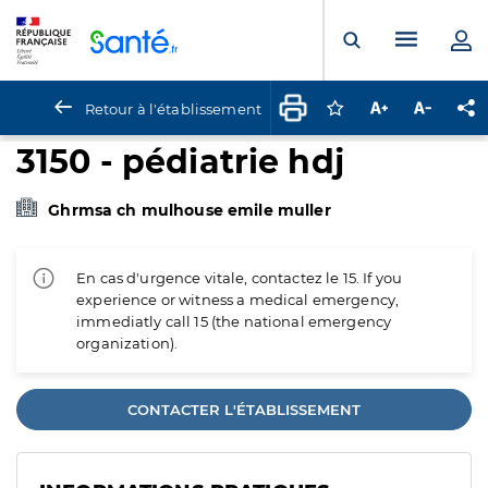
Panneau de gestion des cookies
Menu pr
Ouvrir la rech
Retour à l'établissement
Connectez-vous pour
Augmenter la t
Diminuer 
Pa
3150 - pédiatrie hdj
Ghrmsa ch mulhouse emile muller
En cas d'urgence vitale, contactez le 15. If you
experience or witness a medical emergency,
immediatly call 15 (the national emergency
organization).
CONTACTER L'ÉTABLISSEMENT