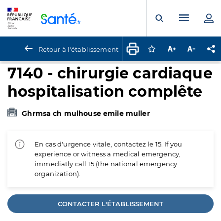
Panneau de gestion des cookies
Menu pr
Ouvrir la rech
Retour à l'établissement
Connectez-vous pour
Augmenter la t
Diminuer 
Pa
7140 - chirurgie cardiaque
hospitalisation complête
Ghrmsa ch mulhouse emile muller
En cas d'urgence vitale, contactez le 15. If you
experience or witness a medical emergency,
immediatly call 15 (the national emergency
organization).
CONTACTER L'ÉTABLISSEMENT