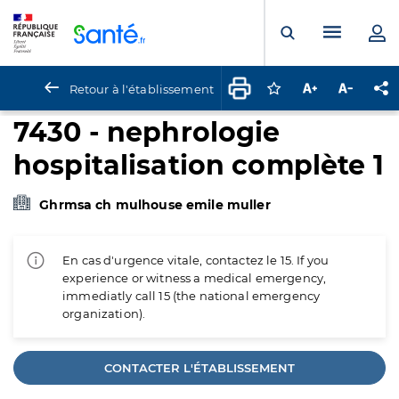
Panneau de gestion des cookies
Menu pr
Ouvrir la rech
Retour à l'établissement
Connectez-vous pour
Augmenter la t
Diminuer 
Pa
7430 - nephrologie
hospitalisation complète 1
Ghrmsa ch mulhouse emile muller
En cas d'urgence vitale, contactez le 15. If you
experience or witness a medical emergency,
immediatly call 15 (the national emergency
organization).
CONTACTER L'ÉTABLISSEMENT