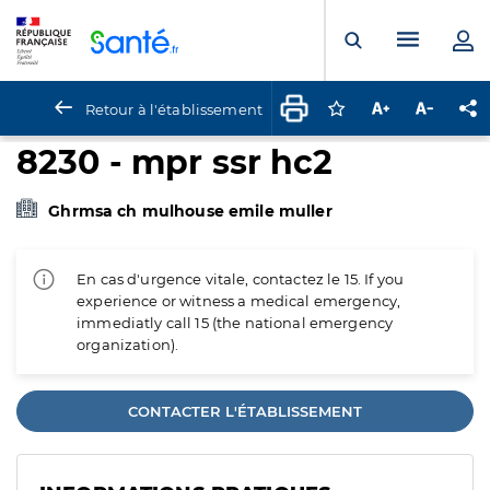
Panneau de gestion des cookies
Menu pr
Ouvrir la rech
Retour à l'établissement
Connectez-vous pour
Augmenter la t
Diminuer 
Pa
8230 - mpr ssr hc2
Ghrmsa ch mulhouse emile muller
En cas d'urgence vitale, contactez le 15. If you
experience or witness a medical emergency,
immediatly call 15 (the national emergency
organization).
CONTACTER L'ÉTABLISSEMENT