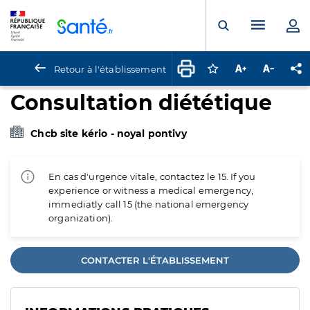
Panneau de gestion des cookies
Menu pr
Ouvrir la rech
Retour à l'établissement
Connectez-vous pour
Augmenter la t
Diminuer 
Pa
Consultation diététique
Chcb site kério - noyal pontivy
En cas d'urgence vitale, contactez le 15. If you
experience or witness a medical emergency,
immediatly call 15 (the national emergency
organization).
CONTACTER L'ÉTABLISSEMENT