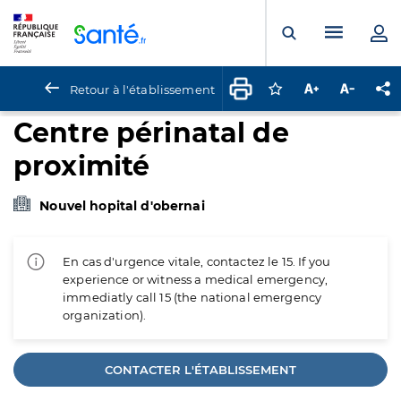
Panneau de gestion des cookies
Menu pr
Ouvrir la rech
Retour à l'établissement
Connectez-vous pour
Augmenter la t
Diminuer 
Pa
Centre périnatal de
proximité
Nouvel hopital d'obernai
En cas d'urgence vitale, contactez le 15. If you
experience or witness a medical emergency,
immediatly call 15 (the national emergency
organization).
CONTACTER L'ÉTABLISSEMENT