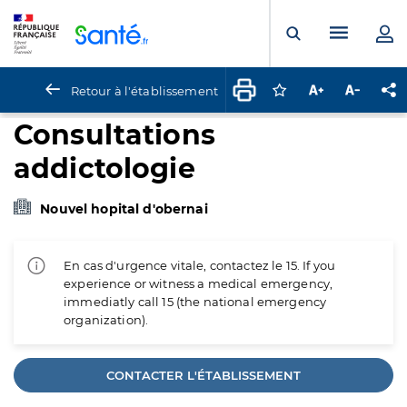
Panneau de gestion des cookies
Menu pr
Ouvrir la rech
Retour à l'établissement
Connectez-vous pour
Augmenter la t
Diminuer 
Pa
Consultations
addictologie
Nouvel hopital d'obernai
En cas d'urgence vitale, contactez le 15. If you
experience or witness a medical emergency,
immediatly call 15 (the national emergency
organization).
CONTACTER L'ÉTABLISSEMENT