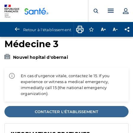
Panneau de gestion des cookies
Menu pr
Ouvrir la rech
Retour à l'établissement
Connectez-vous pour
Augmenter la t
Diminuer 
Pa
Médecine 3
Nouvel hopital d'obernai
En cas d'urgence vitale, contactez le 15. If you
experience or witness a medical emergency,
immediatly call 15 (the national emergency
organization).
CONTACTER L'ÉTABLISSEMENT