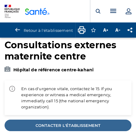
Panneau de gestion des cookies
Menu pr
Ouvrir la rech
Retour à l'établissement
Connectez-vous pour
Augmenter la t
Diminuer 
Pa
Consultations externes
maternite centre
Hôpital de référence centre-kahani
En cas d'urgence vitale, contactez le 15. If you
experience or witness a medical emergency,
immediatly call 15 (the national emergency
organization).
CONTACTER L'ÉTABLISSEMENT