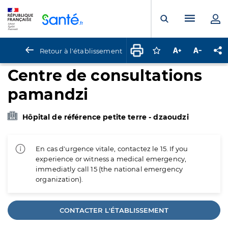
Panneau de gestion des cookies
Menu pr
Ouvrir la rech
Retour à l'établissement
Connectez-vous pour
Augmenter la t
Diminuer 
Pa
Centre de consultations
pamandzi
Hôpital de référence petite terre - dzaoudzi
En cas d'urgence vitale, contactez le 15. If you
experience or witness a medical emergency,
immediatly call 15 (the national emergency
organization).
CONTACTER L'ÉTABLISSEMENT