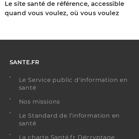
Le site santé de référence, accessible
quand vous voulez, où vous voulez
SANTE.FR
Le Service public d'information en
santé
Nos missions
Le Standard de l’information en
santé
La charte Santé.fr Décryptage