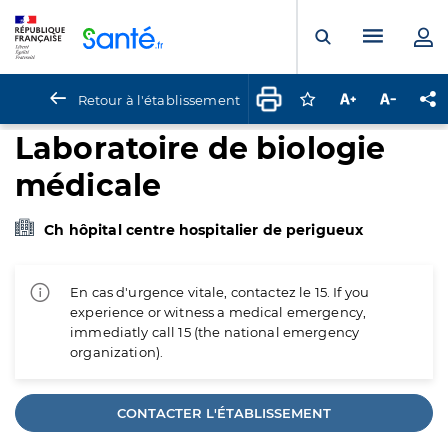
Panneau de gestion des cookies
Menu pr
Ouvrir la rech
Retour à l'établissement
Connectez-vous pour
Augmenter la t
Diminuer 
Pa
Laboratoire de biologie
médicale
Ch hôpital centre hospitalier de perigueux
En cas d'urgence vitale, contactez le 15. If you
experience or witness a medical emergency,
immediatly call 15 (the national emergency
organization).
CONTACTER L'ÉTABLISSEMENT