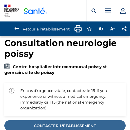
Panneau de gestion des cookies
Menu pr
Ouvrir la rech
Retour à l'établissement
Connectez-vous pour
Augmenter la t
Diminuer 
Pa
Consultation neurologie
poissy
Centre hospitalier intercommunal poissy-st-
germain. site de poissy
En cas d'urgence vitale, contactez le 15. If you
experience or witness a medical emergency,
immediatly call 15 (the national emergency
organization).
CONTACTER L'ÉTABLISSEMENT