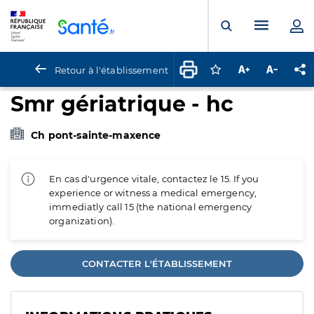
Panneau de gestion des cookies
Menu pr
Ouvrir la rech
Retour à l'établissement
Connectez-vous pour
Augmenter la t
Diminuer 
Pa
Smr gériatrique - hc
Ch pont-sainte-maxence
En cas d'urgence vitale, contactez le 15. If you
experience or witness a medical emergency,
immediatly call 15 (the national emergency
organization).
CONTACTER L'ÉTABLISSEMENT