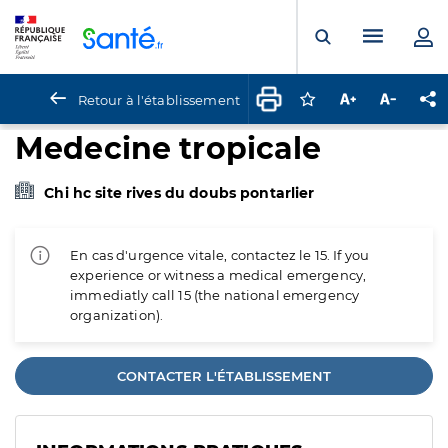
Panneau de gestion des cookies
Menu pr
Ouvrir la rech
Retour à l'établissement
Connectez-vous pour
Augmenter la t
Diminuer 
Pa
Medecine tropicale
Chi hc site rives du doubs pontarlier
En cas d'urgence vitale, contactez le 15. If you
experience or witness a medical emergency,
immediatly call 15 (the national emergency
organization).
CONTACTER L'ÉTABLISSEMENT