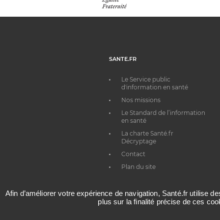
SANTE.FR
Le Service public
d'information en santé
Nos missions
Le Standard de l’information
en santé
La charte Santé.fr
Décryptage
Contact
Plan du site
Afin d’améliorer votre expérience de navigation, Santé.fr utilise d
plus sur la finalité précise de ces co