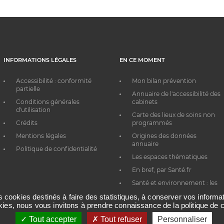
INFORMATIONS LÉGALES
EN CE MOMENT
Accessibilité : conformité
Mon bilan prévention
partielle
Annuaire de l'accessibilité des
Conditions générales
cabinets
d'utilisation
Carte des lieux de soins non
Crédits
programmés
Mentions légales
Origines des données
annuaire
Politique de confidentialité
Les espaces thématiques
En bref, par Santé.fr
Santé et environnement : les
bons réflexes au quotidien
es cookies destinés à faire des statistiques, à conserver vos inform
okies, nous vous invitons à prendre connaissance de la politique de c
Tout accepter
Tout refuser
Personnaliser