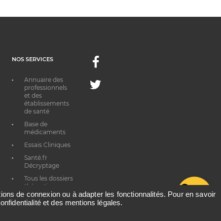
NOS SERVICES
Facebook
Annuaire des
Twitter
professionnels
et des
établissements
de santé
Base de
médicaments
Essais Cliniques
Santé.fr
Décryptage
Tous les dossiers
thématiques
G
ations de connexion ou à adapter les fonctionnalités. Pour en savoir
onfidentialité et des mentions légales.