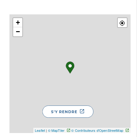
+
−
S'Y RENDRE
Leaflet
|
© MapTiler
© Contributeurs d'OpenStreetMap