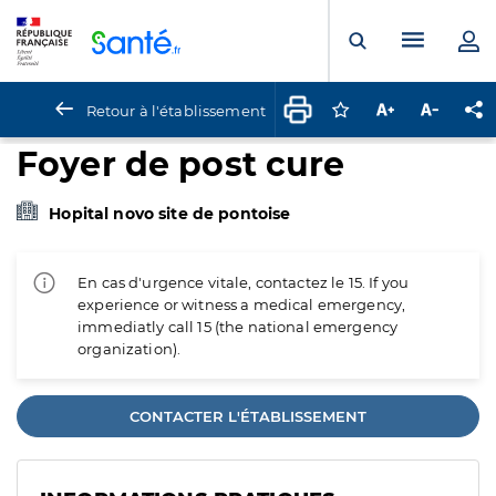
Panneau de gestion des cookies
Menu pr
Ouvrir la rech
Retour à l'établissement
Connectez-vous pour
Augmenter la t
Diminuer 
Pa
Foyer de post cure
Hopital novo site de pontoise
En cas d'urgence vitale, contactez le 15. If you
experience or witness a medical emergency,
immediatly call 15 (the national emergency
organization).
CONTACTER L'ÉTABLISSEMENT