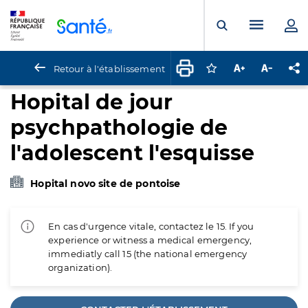
Panneau de gestion des cookies
Menu pr
Ouvrir la rech
Retour à l'établissement
Connectez-vous pour
Augmenter la t
Diminuer 
Pa
Hopital de jour
psychpathologie de
l'adolescent l'esquisse
Hopital novo site de pontoise
En cas d'urgence vitale, contactez le 15. If you
experience or witness a medical emergency,
immediatly call 15 (the national emergency
organization).