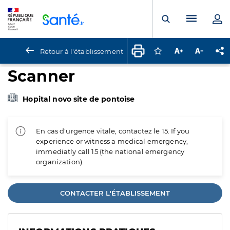
Panneau de gestion des cookies
Menu pr
Ouvrir la rech
Retour à l'établissement
Connectez-vous pour
Augmenter la t
Diminuer 
Pa
Scanner
Hopital novo site de pontoise
En cas d'urgence vitale, contactez le 15. If you
experience or witness a medical emergency,
immediatly call 15 (the national emergency
organization).
CONTACTER L'ÉTABLISSEMENT