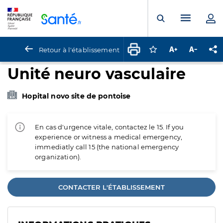
Panneau de gestion des cookies
Menu pr
Ouvrir la rech
Retour à l'établissement
Connectez-vous pour
Augmenter la t
Diminuer 
Pa
Unité neuro vasculaire
Hopital novo site de pontoise
En cas d'urgence vitale, contactez le 15. If you
experience or witness a medical emergency,
immediatly call 15 (the national emergency
organization).
CONTACTER L'ÉTABLISSEMENT