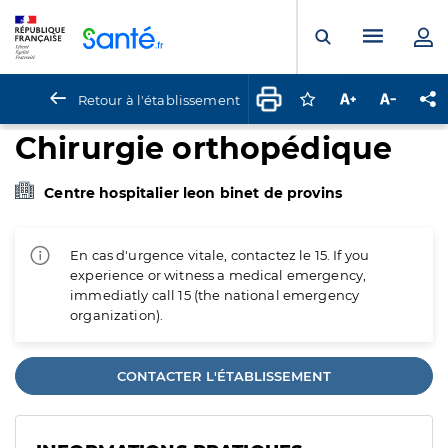
Panneau de gestion des cookies
Menu pr
Ouvrir la rech
Retour à l'établissement
Connectez-vous pour
Augmenter la t
Diminuer 
Pa
Chirurgie orthopédique
Centre hospitalier leon binet de provins
En cas d'urgence vitale, contactez le 15. If you
experience or witness a medical emergency,
immediatly call 15 (the national emergency
organization).
CONTACTER L'ÉTABLISSEMENT