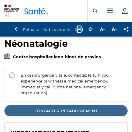
Panneau de gestion des cookies
Menu pr
Ouvrir la rech
Retour à l'établissement
Connectez-vous pour
Augmenter la t
Diminuer 
Pa
Néonatalogie
Centre hospitalier leon binet de provins
En cas d'urgence vitale, contactez le 15. If you
experience or witness a medical emergency,
immediatly call 15 (the national emergency
organization).
CONTACTER L'ÉTABLISSEMENT