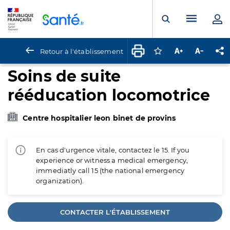
Panneau de gestion des cookies
Menu pr
Ouvrir la rech
Retour à l'établissement
Connectez-vous pour
Augmenter la t
Diminuer 
Pa
Soins de suite
rééducation locomotrice
Centre hospitalier leon binet de provins
En cas d'urgence vitale, contactez le 15. If you
experience or witness a medical emergency,
immediatly call 15 (the national emergency
organization).
CONTACTER L'ÉTABLISSEMENT