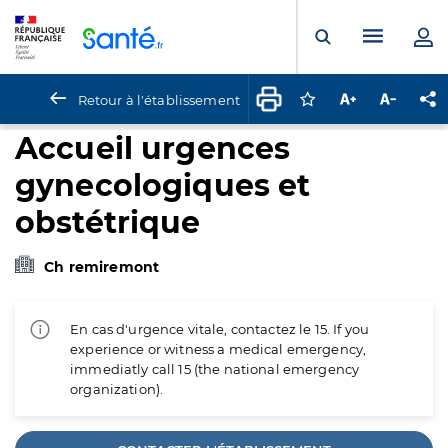
Panneau de gestion des cookies
Menu pr
Ouvrir la rech
Retour à l'établissement
Connectez-vous pour
Augmenter la t
Diminuer 
Pa
Accueil urgences
gynecologiques et
obstétrique
Ch remiremont
En cas d'urgence vitale, contactez le 15. If you
experience or witness a medical emergency,
immediatly call 15 (the national emergency
organization).