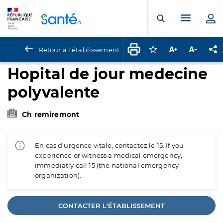
Panneau de gestion des cookies
Menu pr
Ouvrir la rech
Retour à l'établissement
Connectez-vous pour
Augmenter la t
Diminuer 
Pa
Hopital de jour medecine
polyvalente
Ch remiremont
En cas d'urgence vitale, contactez le 15. If you
experience or witness a medical emergency,
immediatly call 15 (the national emergency
organization).
CONTACTER L'ÉTABLISSEMENT