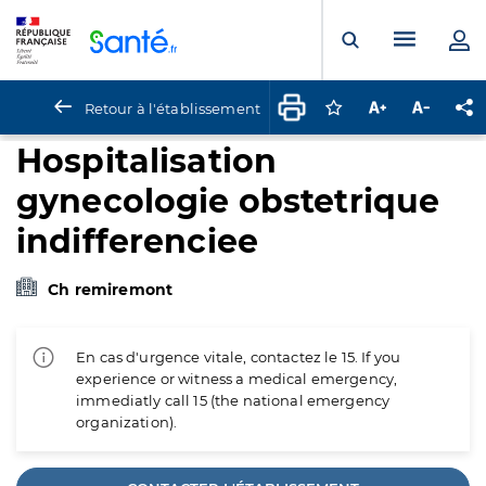
Panneau de gestion des cookies
Menu pr
Ouvrir la rech
Retour à l'établissement
Connectez-vous pour
Augmenter la t
Diminuer 
Pa
Hospitalisation
gynecologie obstetrique
indifferenciee
Ch remiremont
En cas d'urgence vitale, contactez le 15. If you
experience or witness a medical emergency,
immediatly call 15 (the national emergency
organization).