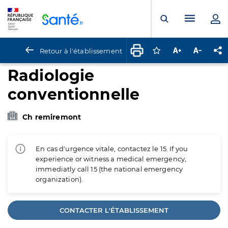
Panneau de gestion des cookies
Menu pr
Ouvrir la rech
Retour à l'établissement
Connectez-vous pour
Augmenter la t
Diminuer 
Pa
Radiologie
conventionnelle
Ch remiremont
En cas d'urgence vitale, contactez le 15. If you
experience or witness a medical emergency,
immediatly call 15 (the national emergency
organization).
CONTACTER L'ÉTABLISSEMENT