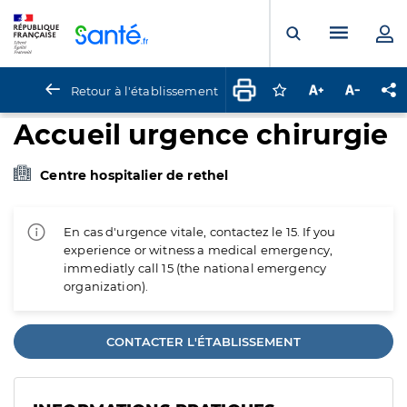
Panneau de gestion des cookies
Menu pr
Ouvrir la rech
Retour à l'établissement
Connectez-vous pour
Augmenter la t
Diminuer 
Pa
Accueil urgence chirurgie
Centre hospitalier de rethel
En cas d'urgence vitale, contactez le 15. If you
experience or witness a medical emergency,
immediatly call 15 (the national emergency
organization).
CONTACTER L'ÉTABLISSEMENT