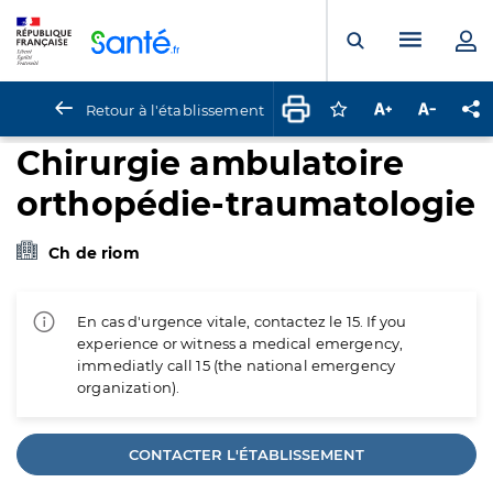
Panneau de gestion des cookies
Menu pr
Ouvrir la rech
Retour à l'établissement
Connectez-vous pour
Augmenter la t
Diminuer 
Pa
Chirurgie ambulatoire
orthopédie-traumatologie
Ch de riom
En cas d'urgence vitale, contactez le 15. If you
experience or witness a medical emergency,
immediatly call 15 (the national emergency
organization).
CONTACTER L'ÉTABLISSEMENT