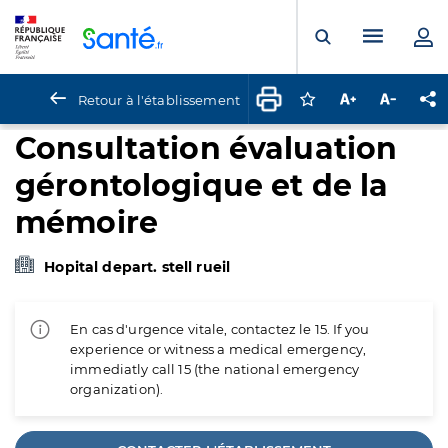
Panneau de gestion des cookies
Menu pr
Ouvrir la rech
Retour à l'établissement
Connectez-vous pour
Augmenter la t
Diminuer 
Pa
Consultation évaluation
gérontologique et de la
mémoire
Hopital depart. stell rueil
En cas d'urgence vitale, contactez le 15. If you
experience or witness a medical emergency,
immediatly call 15 (the national emergency
organization).