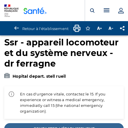
Panneau de gestion des cookies
Menu pr
Ouvrir la rech
Retour à l'établissement
Connectez-vous pour
Augmenter la t
Diminuer 
Pa
Ssr - appareil locomoteur
et du système nerveux -
dr ferragne
Hopital depart. stell rueil
En cas d'urgence vitale, contactez le 15. If you
experience or witness a medical emergency,
immediatly call 15 (the national emergency
organization).