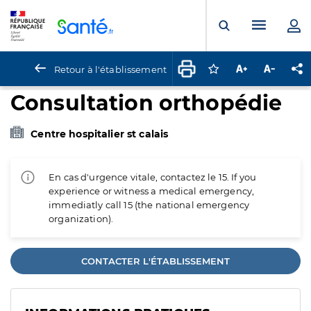
Panneau de gestion des cookies
Menu pr
Ouvrir la rech
Retour à l'établissement
Connectez-vous pour
Augmenter la t
Diminuer 
Pa
Consultation orthopédie
Centre hospitalier st calais
En cas d'urgence vitale, contactez le 15. If you
experience or witness a medical emergency,
immediatly call 15 (the national emergency
organization).
CONTACTER L'ÉTABLISSEMENT