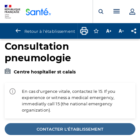
Panneau de gestion des cookies
Menu pr
Ouvrir la rech
Retour à l'établissement
Connectez-vous pour
Augmenter la t
Diminuer 
Pa
Consultation
pneumologie
Centre hospitalier st calais
En cas d'urgence vitale, contactez le 15. If you
experience or witness a medical emergency,
immediatly call 15 (the national emergency
organization).
CONTACTER L'ÉTABLISSEMENT