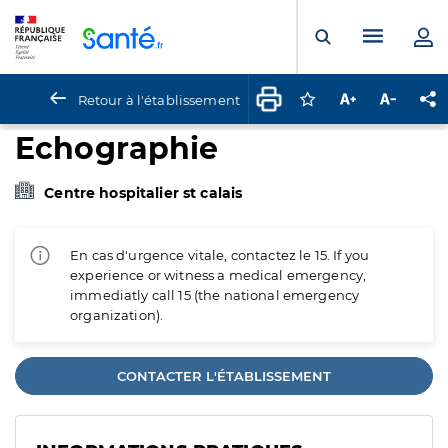
Panneau de gestion des cookies
Menu pr
Ouvrir la rech
Retour à l'établissement
Connectez-vous pour
Augmenter la t
Diminuer 
Pa
Echographie
Centre hospitalier st calais
En cas d'urgence vitale, contactez le 15. If you
experience or witness a medical emergency,
immediatly call 15 (the national emergency
organization).
CONTACTER L'ÉTABLISSEMENT