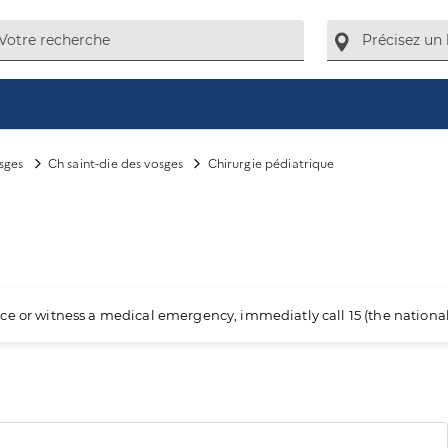
sges
Ch saint-die des vosges
Chirurgie pédiatrique
ience or witness a medical emergency, immediatly call 15 (the nation