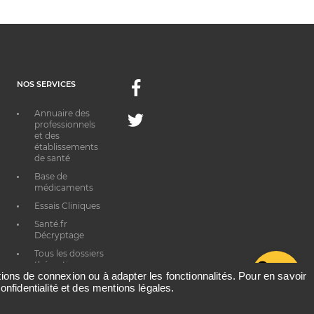
NOS SERVICES
Facebook
Annuaire des
Twitter
professionnels
et des
établissements
de santé
Base de
médicaments
Essais Cliniques
Santé.fr
Décryptage
Tous les dossiers
thématiques
G
ations de connexion ou à adapter les fonctionnalités. Pour en savoir
onfidentialité et des mentions légales.