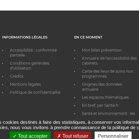
INFORMATIONS LÉGALES
EN CE MOMENT
Accessibilité : conformité
Mon bilan prévention
partielle
Annuaire de l'accessibilité des
Conditions générales
cabinets
d'utilisation
Carte des lieux de soins non
Crédits
programmés
Mentions légales
Origines des données
annuaire
Politique de confidentialité
Les espaces thématiques
En bref, par Santé.fr
Santé et environnement : les
bons réflexes au quotidien
es cookies destinés à faire des statistiques, à conserver vos inform
okies, nous vous invitons à prendre connaissance de la politique de c
Tout accepter
Tout refuser
Personnaliser