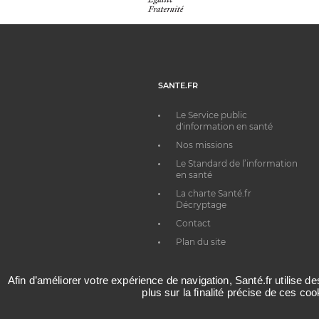
SANTE.FR
Le Service public
d'information en santé
Nos missions
Le Standard de l’information
en santé
La charte Santé.fr
Décryptage
Contact
Plan du site
Afin d’améliorer votre expérience de navigation, Santé.fr utilise d
plus sur la finalité précise de ces co