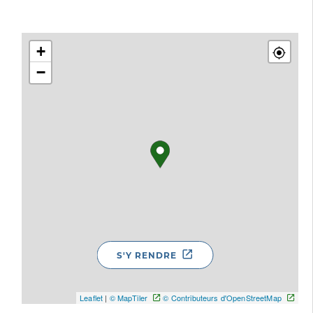
+
−
S'Y RENDRE
Leaflet
|
© MapTiler
© Contributeurs d'OpenStreetMap