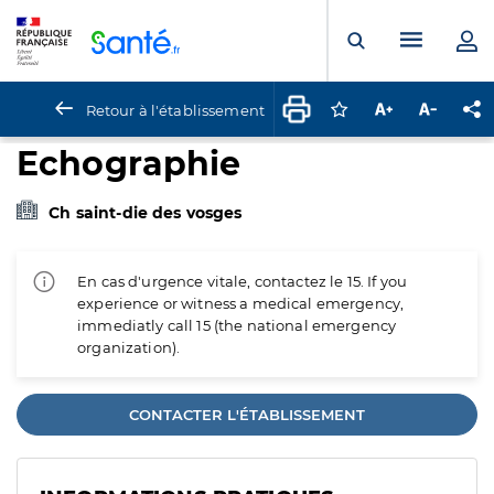
Panneau de gestion des cookies
Menu pr
Ouvrir la rech
Retour à l'établissement
Connectez-vous pour
Augmenter la t
Diminuer 
Pa
Echographie
Ch saint-die des vosges
En cas d'urgence vitale, contactez le 15. If you
experience or witness a medical emergency,
immediatly call 15 (the national emergency
organization).
CONTACTER L'ÉTABLISSEMENT